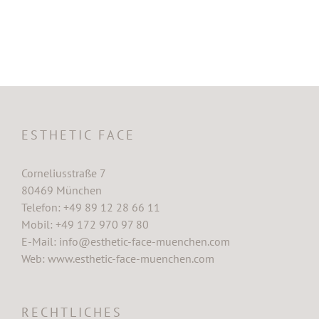
ESTHETIC FACE
Corneliusstraße 7
80469 München
Telefon: +49 89 12 28 66 11
Mobil: +49 172 970 97 80
E-Mail:
info@esthetic-face-muenchen.com
Web:
www.esthetic-face-muenchen.com
RECHTLICHES